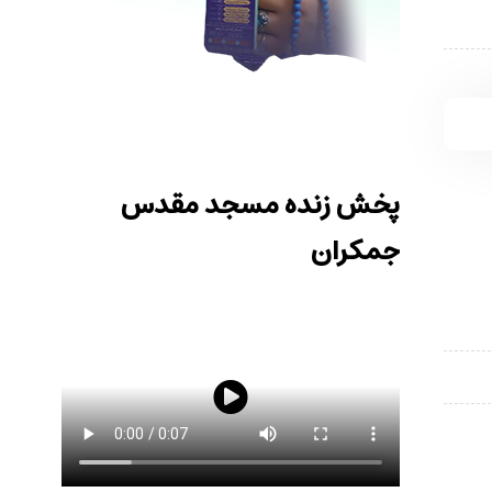
پخش زنده مسجد مقدس
جمکران