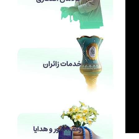
خدمات زائران
وقف، نذور و هدایا