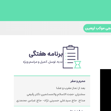
جی موکب اربعین
برنامه هفتگی
ندبه، توسل، کمیل و مراسم ویژه
محرم و صفر
بعد از نماز مغرب و عشا
سخنران: حجت الاسلام والمسلمین دکتر رفیعی
مداح: حاج سیدعلی حسینی نژاد- حاج عباس محمدی
پور