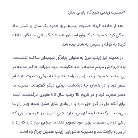
*بصیرت زینبی هیچ‌گاه پایانی ندارد
بعد از حادثه کربلا حضرت زینب(س)، حدود یک سال و شش ماه
زندگى کرد. حضرت در کاروان اسیران همراه دیگر باقى ماندگان قافله
کربلا به کوفه و سپس به شام برده شد.
در مدینه نیز زینب(س) به عنوان پیام‌آور شهیدان ساکت ننشست.
او با فریادش مردم مدینه را ضد حکومت یزید شوراند. حاکم مدینه در
پى تبعید حضرت زینب (س) برآمد. به نوشته برخى حضرت به شام
سفر کرد و در همان جا درگذشت. برخى دیگر گفته‏اند: حضرت به
مصر هجرت کرد و در تاریخ 15 رجب سال 62 هجرى درگذشت. البته
برای آنکه دل در گرو حق دارد و در وادی بلای عشق همه چیز را زیبا
می‌بیند، مرگ معنا و مفهومی ندارد. حتی امروز نیز هر مرد و زنی که
راهی در دل حقیقت برای خود تصویر کند، به چراغی نیاز دارد که راه را
از بی‌راه بازشناسد و بصیرت عاشورایی زینب همین چراغ راه است.