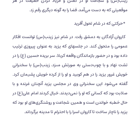
زینب(س) و شجاعت او در گفتن و فریاد کردن حقیقت در هر
موقعیتی که به دست می‌آمد، فضا را به گونه دیگری رقم زد.
*حرکتی که در شام تحول آفرید
کاروان آزادگان به دمشق رفت. در شام نیز زینب(س) توانست افکار
عمومى را متحول کند. در جلسه‏اى که یزید به عنوان پیروزى ترتیب
داده بود و در حضور بازماندگان واقعه کربلا، سر بریده حسین (ع) را در
تشت نهاد و با چوب‌د‌ستى به صورتش مى‏زد، زینب(س) با سخنرانى
خویش غرور یزید را در هم کوبید و او را از کرده خویش پشیمان کرد.
گفته می‌شود این سخنرانی وی در مجلس یزید آنچنان غرنده و با
صلابت بود که کسانی که او را نمی‌دیدند، خیال کردند امام علی(ع) در
حال خطبه خواندن است و همین شجاعت و روشنگری‌های او بود که
یزید را ناچار ساخت تا کاروان اسرا را با احترام تا مدینه برگرداند.