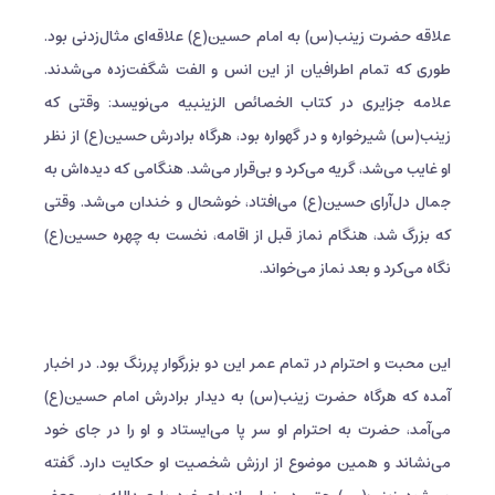
علاقه حضرت زینب(س) به امام حسین(ع) علاقه‌ای مثال‌زدنی بود.
طوری که تمام اطرافیان از این انس و الفت شگفت‌زده می‌شدند.
علامه جزایرى در کتاب الخصائص الزینبیه مى‌نویسد: وقتى که
زینب(س) شیرخواره و در گهواره بود، هرگاه برادرش حسین(ع) از نظر
او غایب مى‌شد، گریه مى‌کرد و بى‌قرار می‌شد. هنگامى که دیده‌اش به
جمال دل‌آراى حسین(ع) مى‌افتاد، خوشحال و خندان مى‌شد. وقتى
که بزرگ شد، هنگام نماز قبل از اقامه، نخست به چهره حسین(ع)
نگاه مى‌کرد و بعد نماز مى‌خواند.
این محبت و احترام در تمام عمر این دو بزرگوار پررنگ بود. در اخبار
آمده که هرگاه حضرت زینب(س) به دیدار برادرش امام حسین(ع)
مى‌آمد، حضرت به احترام او سر پا مى‌ایستاد و او را در جاى خود
مى‌نشاند و همین موضوع از ارزش شخصیت او حکایت دارد. گفته