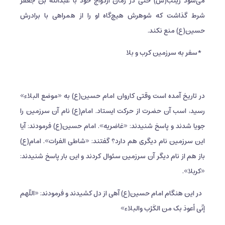
می‌شود زینب(س) حتی در زمان ازدواج خود با عبدالله بن جعفر
شرط گذاشت که شوهرش هیچ‌گاه او را از همراهی با برادرش
حسین(ع) منع نکند.
*سفر به سرزمین کرب و بلا
در تاریخ آمده است وقتی کاروان امام حسین(ع) به «موضع البلاء»
رسید، اسب آن حضرت از حرکت ایستاد. امام(ع) نام آن سرزمین را
جویا شدند و پاسخ شنیدند: «غاضریه». امام حسین(ع) فرمودند: آیا
این سرزمین نام دیگری هم دارد؟ گفتند: «شاطی الفرات». امام(ع)
باز هم از نام دیگر آن سرزمین سئوال کردند و این بار پاسخ شنیدند:
«کربلا».
در این هنگام امام حسین(ع) آهی از دل کشیدند و فرمودند: «اللّهم
إنّی أعوذ بک من الکَرْب والبلاء»