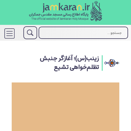
زینب(س)؛ آغازگر جنبش
تظلم‌خواهی تشیع