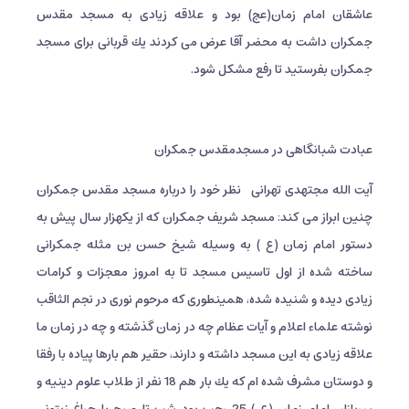
عاشقان امام زمان‌‌(عج) بود و علاقه زيادى به مسجد مقدس
جمكران داشت به محضر آقا عرض مى كردند يك قربانى براى مسجد
جمكران بفرستيد تا رفع مشكل شود.
عبادت شبانگاهی در مسجدمقدس جمکران
آيت الله مجتهدى تهرانى
نظر خود را درباره مسجد مقدس جمکران
چنین ابراز می کند: مسجد شريف جمكران كه از يكهزار سال پيش به
دستور امام زمان (ع ) به وسيله شيخ حسن بن مثله جمكرانى
ساخته شده از اول تاسيس مسجد تا به امروز معجزات و كرامات
زيادى ديده و شنيده شده، همينطورى كه مرحوم نورى در نجم الثاقب
نوشته علماء اعلام و آيات عظام چه در زمان گذشته و چه در زمان ما
علاقه زيادى به اين مسجد داشته و دارند، حقير هم بارها پياده با رفقا
و دوستان مشرف شده ام كه يك بار هم 18 نفر از طلاب علوم دينيه و
سربازان امام زمان (ع ) 25 رجب بود شب تا صبح با چراغ زيتونى