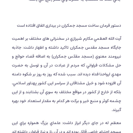
دستور فرمان ساخت مسجد جمکران در بیداری اتفاق افتاده است
آيت الله العظمي مكارم شيرازي در سخنرانی های مختلف بر اهمیت
جایگاه مسجد مقدس جمکران تاکید داشته و اظهار داشت: جاذبه
نيرومند معنوي (مسجد مقدّس جمكران) به اضافه قضاء حوائج و
حل مشكلات فراواني كه مردم از عبادت در آن و توسل به حضرت
مهدي ارواحنا فداه ديده اند، سبب شده كه روز به روز بر شكوه دامنه
آن افزوده شود و خيل مشتاقان از سراسر اين كشور پهناور اسلامي،
بلكه از خارج از كشور در مواقع مختلف به سوي آن بشتابند و از اين
چشمه كوثر و منبع خير و بركت هر كدام به مقدار استعداد خود بهره
گيرند.
معظم له در جای دیگر ابراز داشت: علماي بزرگ همواره براي اين
مسجد احترام خاصي قائل بوده اند و در آن راز و نياز فراوان داشته اند