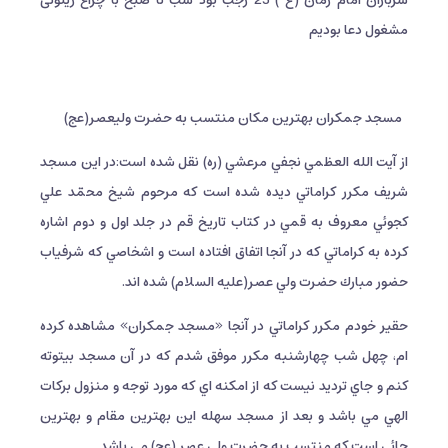
مشغول دعا بوديم
مسجد جمکران بهترین مکان منتسب به حضرت ولیعصر(عج)
از آيت الله العظمي نجفي مرعشي (ره) نقل شده است:در اين مسجد
شريف مكرر كراماتي ديده شده است كه مرحوم شيخ محمّد علي
كجوئي معروف به قمي در كتاب تاريخ قم در جلد اول و دوم اشاره
كرده به كراماتي كه در آنجا اتفاق افتاده است و اشخاصي كه شرفياب
حضور مبارك حضرت ولي عصر(عليه السلام) شده اند.
حقير خودم مكرر كراماتي در آنجا «مسجد جمكران» مشاهده كرده
ام، چهل شب چهارشنبه مكرر موفق شدم كه در آن مسجد بيتوته
كنم و جاي ترديد نيست كه از امكنه اي كه مورد توجه و منزول بركات
الهي مي باشد و بعد از مسجد سهله اين بهترين مقام و بهترين
جائي است كه منتسب به حضرت ولي عصر (عج) مي باشد.