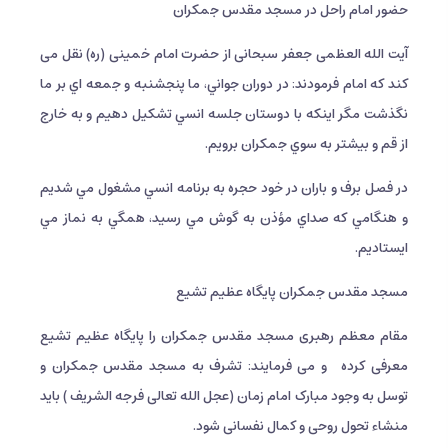
حضور امام راحل در مسجد مقدس جمکران
آیت الله العظمی جعفر سبحانی از حضرت امام خمینی (ره) نقل می
کند که امام فرمودند: در دوران جواني، ما پنجشنبه و جمعه اي بر ما
نگذشت مگر اينكه با دوستان جلسه انسي تشكيل دهيم و به خارج
از قم و بيشتر به سوي جمكران برويم.
در فصل برف و باران در خود حجره به برنامه انسي مشغول مي شديم
و هنگامي كه صداي مؤذن به گوش مي رسيد، همگي به نماز مي
ايستاديم.
مسجد مقدس جمکران پایگاه عظیم تشیع
مقام معظم رهبری مسجد مقدس جمکران را پایگاه عظیم تشیع
معرفی کرده
و می فرمایند: تشرف به مسجد مقدس جمکران و
توسل به وجود مبارک امام زمان (عجل الله تعالی فرجه الشریف ) باید
منشاء تحول روحی و کمال نفسانی شود.