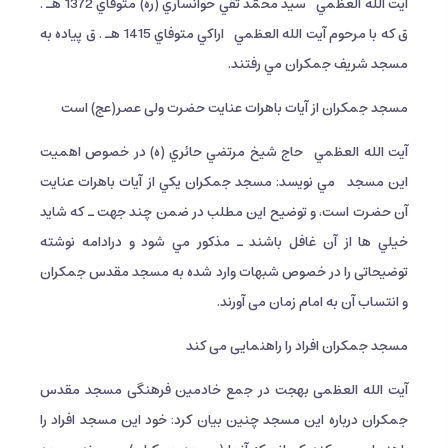
آيت الله العظمي
سيد محمّد تقي خوانساري (ره) متوفاي 1372 هـ .
ق كه با مرحوم آيت الله العظمي
اراكي متوفاي 1415 هـ . ق پياده به
مسجد شريف جمكران مي رفتند.
مسجد جمکران از آیات باهرات عنایت حضرت ولی عصر(عج) است
آيت الله العظمي
حاج شيخ مرتضي حائري (ه) در خصوص اهمیت
این مسجد
مي نويسد: مسجد جمكران يكي از آيات باهرات عنايت
آن حضرت است، و توضيح اين مطلب در ضمن چند جهت ـ كه شايد
خيلي ها از آن غافل باشند ـ مذكور مي شود و درادامه نوشته
توضیحاتی را در خصوص شبهات وارد شده به مسجد مقدس جمکران
و انتساب آن به امام زمان می آورند.
مسجد جمکران افراد را راهنمایی می کند
آیت الله العظمی بهجت در جمع خادمین فرهنگی مسجد مقدس
جمکران درباره این مسجد چنین بیان کرد: خود اين مسجد افراد را