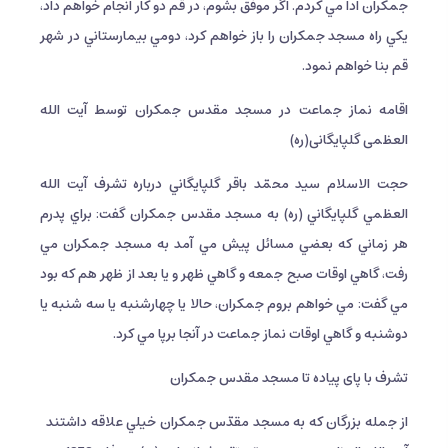
جمكران ادا مي كردم. اگر موفق بشوم، در قم دو كار انجام خواهم داد،
يكي راه مسجد جمكران را باز خواهم كرد، دومي بيمارستاني در شهر
قم بنا خواهم نمود.
اقامه نماز جماعت در مسجد مقدس جمکران توسط آیت الله
العظمی گلپایگانی(ره)
حجت الاسلام سيد محمّد باقر گلپايگاني درباره تشرف آيت الله
العظمي گلپايگاني (ره) به مسجد مقدس جمکران گفت: براي پدرم
هر زماني كه بعضي مسائل پيش مي آمد به مسجد جمكران مي
رفت، گاهي اوقات صبح جمعه و گاهي ظهر و يا بعد از ظهر هم كه بود
مي گفت: مي خواهم بروم جمكران، حالا يا چهارشنبه يا سه شنبه يا
دوشنبه و گاهي اوقات نماز جماعت در آنجا برپا مي كرد.
تشرف با پای پیاده تا مسجد مقدس جمکران
از جمله بزرگان كه به مسجد مقدّس جمكران خيلي علاقه داشتند