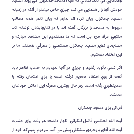
راهنمايي مي كند، كساني كه آنجا (مسجد جمكران) مي روند مسجد
خودش آنها را راهنمايي مي كند چيزي خاص بيشتر از آنكه در زمينه
مسجد جمكران بيان كرده اند ندارم كه بيان كنم، همه مطالب
مربوط به مسجد را بزرگان گفته اند يا در كتابهايشان نوشته اند.
منتهي حرف من اين است كه ما معتقديم اين مشاهد مباركه و
مساجدي نظير مسجد جمكران مستغني از معرفي هستند، ما بر
اين اعتقاد هستيم.
اگر كسي بگويد رفتيم و چيزي در آنجا نديديم به حسب ظاهر بايد
گفت از روي اعتقاد صحيح نرفته است يا براي امتحان رفته يا
همينطوري رفته است. بهر حال بهترين معرف اين اماكن خودشان
هستند.
قربانی برای مسجد جمکران
آیت الله العظمی فاضل لنكرانى اظهار داشت: هر وقت براى حضرت
آیت الله آقاى بروجردى مشكلى پيش مى آمد، مرحوم پدرم كه خود از