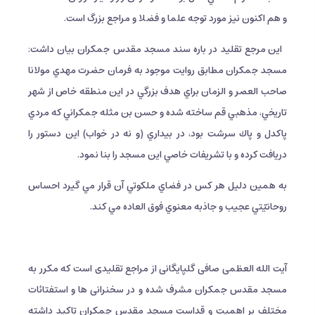
و هم اكنون نيز مورد توجه علما و فضلا و مراجع بزرگ است.
این مرجع تقلید در باره سند مسجد مقدس جمکران بیان داشت:
مسجد جمكران مطابق روايت موجود به فرمان حضرت مهدي مولانا
صاحب العصر و الزمان براي هدف بزرگي در اين منطقه خاص از شهر
تاريخي، مذهبي قم ساخته شده و حسن بن مثله جمكراني كه مردي
پاكدل و پاك سرشت بود، در بيداري (و نه در خواب) اين دستور را
دريافت كرده و با تشريفات خاصي اين مسجد را بنا نمود.
به همين دليل هر كس در فضاي ملكوتي آن قرار مي گيرد احساس
روحانيّتي عجيب و جاذبه معنوي فوق العاده مي كند.
آیت الله العظمی صافی گلپایگانی از مراجع تقلیدی است که مکرر به
مسجد مقدس جمکران مشرف شده و در سخنرانی ها و استفتائات
مختلف بر اهمیت و قداست مسجد مقدس جمکران تاکید داشته