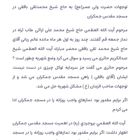
توجهات حضرت ولی عصر(عج) به حاج شیخ محمدتقی بافقی در
مسجد مقدس جمکران
مرحوم آیت الله العظمى حاج شيخ محمد على اراكى طاب ثراه در
نماز جمعه قم گفتند: چند روز به اول هر ماه مانده عالم ربانى آقاى
حاج شيخ محمد تقى بافقى محضر مبارك آیت الله العظمى شيخ
عبدالكريم حائرى مى رسيد و سوال مى كرد وضع شهريه چطور است ؟
مرحوم حائرى مى گفت جز سرمايه توكل چيزى در دست نيست،
ايشان (آقاى بافقى ) راهى مسجد مقدس جمكران مى شد و از
توجهات صاحب الزمان (ع ) مشكل شهريه حل مى شد.
اگر برایم مقدور بود نمازهاي واجب روزانه را در مسجد جمکران ادا
می کردم
آيت الله العظمي بروجردي (ره) در اهمیت مسجد مقدس جمکران
اظهار داشت: اگر برایم مقدور بود نمازهاي واجب روزانه را در مسجد