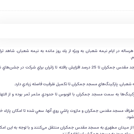
هرساله در ايام نيمه شعبان به ويژه از يك روز مانده به نيمه شعبان، شاهد ترا
.
امسال و براساس تدابير اتخاذ شده، وسعت پاركينگ‌هاي مسجد مقدس جمكران تا 25 درصد افزايش يافته تا زائران براي شركت در جشن
يمه شعبان، پاركينگ‌هاي مسجد جمكران تا تكميل ظرفيت فاصله زيادي دارد.
اركينگ‌ها به سمت مسجد جمكران با اتوبوس تا حدودي مثمر ثمر بوده و از التها
ای پارک خودروها در اطراف مسجد مقدس جمکران و مازوت پاشي روي آنها، سعي شده تا امكان پارك خ
، 110 دستگاه اتوبوس، زائران را از میدان مطهری به مسجد مقدس جمکران منتقل می‌کنند و با توجه به اين ام
 براي ورود به مسجد جمكران استفاده كنند.