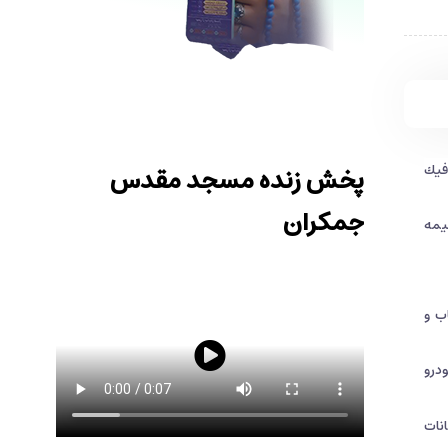
فيك
پخش زنده مسجد مقدس
جمکران
‌هاي نيمه
ب و
ودرو
كانات