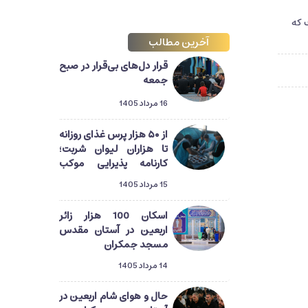
هر طرف که
آخرین مطالب
قرار دل‌های بی‌قرار در صبح
جمعه
16 مرداد 1405
از ۵۰ هزار پرس غذای روزانه
تا هزاران لیوان شربت؛
کارنامه پذیرایی موکب
آستان مسجد جمکران از
15 مرداد 1405
زائران اربعین
اسکان 100 هزار زائر
اربعین در آستان مقدس
مسجد جمکران
14 مرداد 1405
حال و هوای شام اربعین در