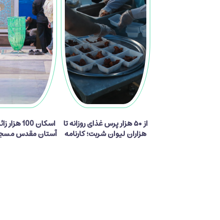
از ۵۰ هزار پرس غذای روزانه تا
اسکان 100 هزا
هزاران لیوان شربت؛ کارنامه
آستان مقدس مسجد
پذیرایی موکب آستان مسجد
جمکران از زائران اربعین
دیدگاه ها