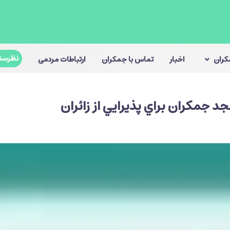
نظرسن
مکران
اخبار
تماس با جمکران
ارتباطات مردمی
د جمكران براي پذيرايي از زائران