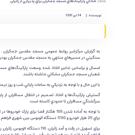
خانه |
آمادگي پاركينگ‌هاي مسجد جمكران براي پذيرايي از زائران
نویسنده : |
14 تیر 1391
به گزارش
مرکزخبر روابط عمومی مسجد مقدس جمکران
، 
سنگيني در مسيرهاي منتهي به مسجد مقدس جمكران بوديم
شعبان مسجد جمكران مشكلي نداشته باشند.
با اين حال و با توجه به نزديكي به ساعات پاياني شب و روز ن
گسترش پاركينگ‌ها و اتخاذ تصميم در انتقال مسافران از پ
سرگشتگي مسافران تا حدودي كاسته است.
با توجه به آماده شدن 105 هکتار فضا بر
براي 25 هزار خودرو و 1700 دستگاه اتوبوس بین شهری فراهم شود.
براي تسهيل در رفت و آمد زائران
فراهم آمده، لازم است همشهريان قمي از وسايل نقليه عمومي