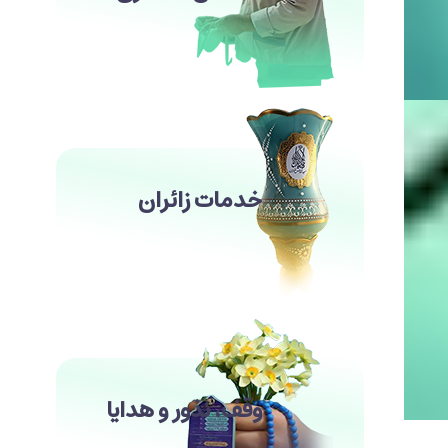
خدمات زائران
وقف، نذور و هدایا