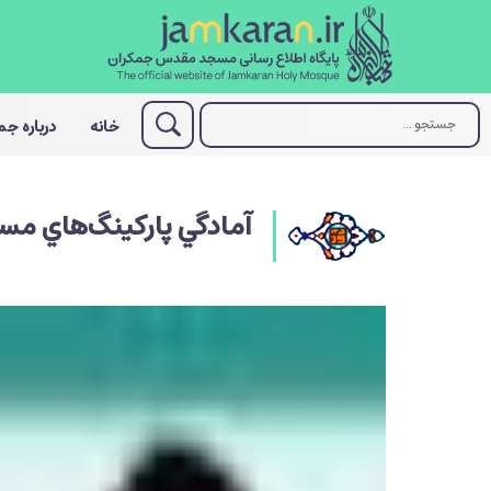
خانه
درباره ج
آمادگي پاركينگ‌هاي مسج