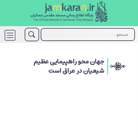
جهان محو راهپیمایی عظیم
شیعیان در عراق است