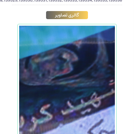
8,139529,139530,139531,139532,139533,139534,139535,139536"]
گالری تصاویر