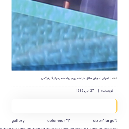
خانه |
اجرای نمایش خلاق «با هم بریم روضه» در مرکز گل نرگس
نویسنده : |
27 آبان 1395
[gallery columns="1" size="large"