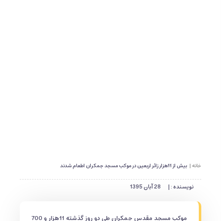
خانه |
بیش از 11هزار زائر اربعین در موكب مسجد جمكران اطعام شدند
نویسنده : |
28 آبان 1395
موکب مسجد مقدس جمکران طی دو روز گذشته 11هزار و 700