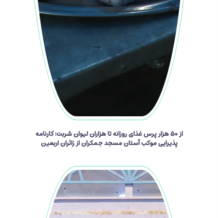
از ۵۰ هزار پرس غذای روزانه تا هزاران لیوان شربت؛ کارنامه
پذیرایی موکب آستان مسجد جمکران از زائران اربعین