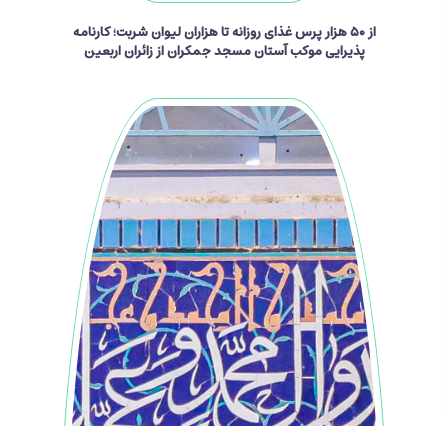
از ۵۰ هزار پرس غذای روزانه تا هزاران لیوان شربت؛ کارنامه
پذیرایی موکب آستان مسجد جمکران از زائران اربعین