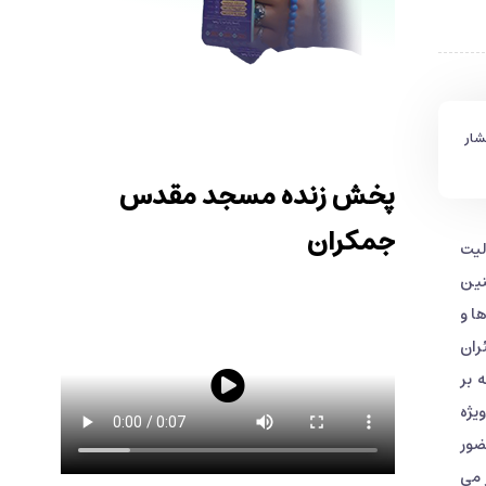
شار
پخش زنده مسجد مقدس
جمکران
لیت
نین
سال 96 با همکاری نهادها و
ران
 بر
یژه
ضور
 می