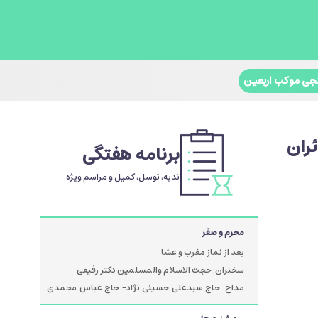
جی موکب اربعین
ئران
برنامه هفتگی
ندبه، توسل، کمیل و مراسم ویژه
محرم و صفر
بعد از نماز مغرب و عشا
سخنران: حجت الاسلام والمسلمین دکتر رفیعی
مداح: حاج سیدعلی حسینی نژاد- حاج عباس محمدی
پور