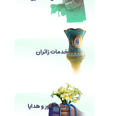
خدمات زائران
وقف، نذور و هدایا