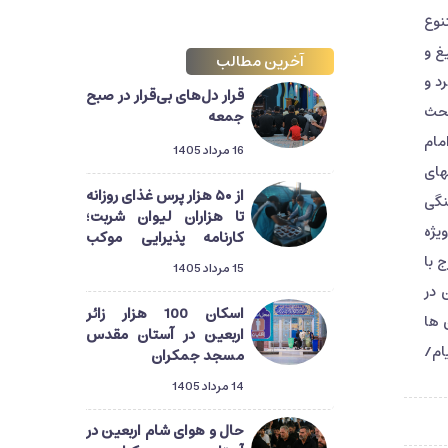
نوع
غ و
آخرین مطالب
د و
قرار دل‌های بی‌قرار در صبح
بحث
جمعه
مام
16 مرداد 1405
های
از ۵۰ هزار پرس غذای روزانه
نگی
تا هزاران لیوان شربت؛
یژه
کارنامه پذیرایی موکب
آستان مسجد جمکران از
 با
15 مرداد 1405
زائران اربعین
 در
اسکان 100 هزار زائر
 ها
اربعین در آستان مقدس
ام/
مسجد جمکران
14 مرداد 1405
حال و هوای شام اربعین در