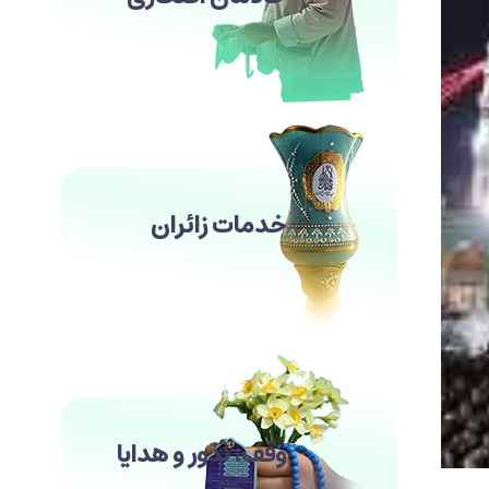
خدمات زائران
وقف، نذور و هدایا