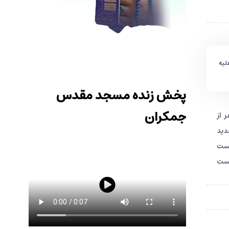
لیه
پخش زنده مسجد مقدس
جمکران
 از
دید
 جمکران شدند. این کاروان ها غریب به ۳۰ سال است
دست