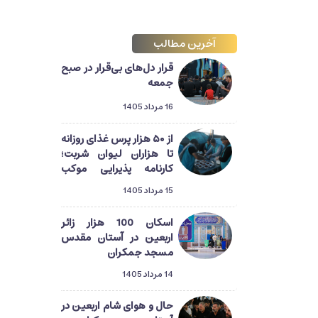
آخرین مطالب
قرار دل‌های بی‌قرار در صبح
جمعه
16 مرداد 1405
از ۵۰ هزار پرس غذای روزانه
تا هزاران لیوان شربت؛
کارنامه پذیرایی موکب
آستان مسجد جمکران از
15 مرداد 1405
زائران اربعین
اسکان 100 هزار زائر
اربعین در آستان مقدس
مسجد جمکران
14 مرداد 1405
حال و هوای شام اربعین در