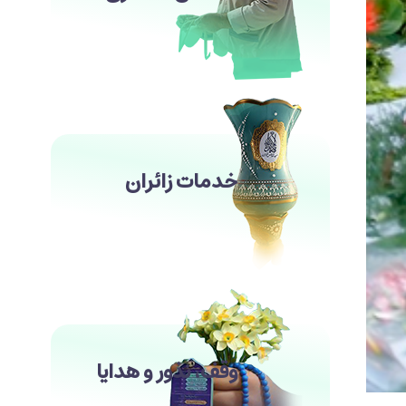
خدمات زائران
وقف، نذور و هدایا