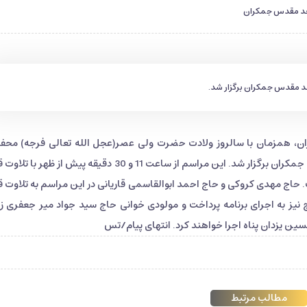
مسجد مقدس جمکران
جد مقدس جمکران برگزار شد.
 همزمان با سالروز ولادت حضرت ولی عصر(عجل الله تعالی فرجه) محفل
شکوه قرآنی با حضور قاریان بین المللی در مسجد مقدس جمکران برگزار شد. این مراسم از ساعت 11 و 30 دقیقه پیش از ظه
. حاج مهدی کروکی و حاج احمد ابوالقاسمی قاریانی در این مراسم به تلاوت ق
ج نیز به اجرای برنامه پرداخت و مولودی خوانی حاج سید جواد میر جعفری ز
ین یزدان پناه اجرا خواهند کرد. انتهای پیام/تس
مطالب مرتبط