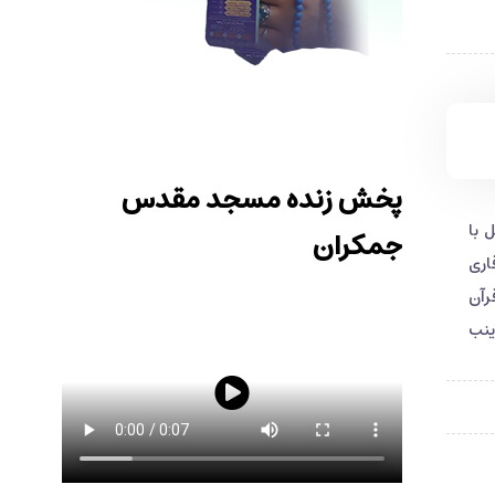
پخش زنده مسجد مقدس
 با
جمکران
ر با تلاوت قاری
رآن
ینب