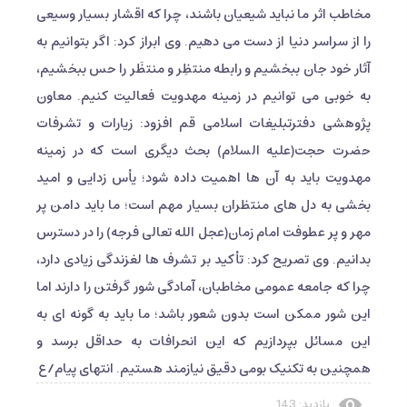
مخاطب اثر ما نباید شیعیان باشند، چرا که اقشار بسیار وسیعی
را از سراسر دنیا از دست می دهیم. وی ابراز کرد: اگر بتوانیم به
آثار خود جان ببخشیم و رابطه منتظِر و منتظَر را حس ببخشیم،
به خوبی می توانیم در زمینه مهدویت فعالیت کنیم. معاون
پژوهشی دفترتبلیغات اسلامی قم افزود: زیارات و تشرفات
حضرت حجت(علیه السلام) بحث دیگری است که در زمینه
مهدویت باید به آن ها اهمیت داده شود؛ یأس زدایی و امید
بخشی به دل های منتظران بسیار مهم است؛ ما باید دامن پر
مهر و پر عطوفت امام زمان(عجل الله تعالی فرجه) را در دسترس
بدانیم. وی تصریح کرد: تأکید بر تشرف ها لغزندگی زیادی دارد،
چرا که جامعه عمومی مخاطبان، آمادگی شور گرفتن را دارند اما
این شور ممکن است بدون شعور باشد؛ ما باید به گونه ای به
این مسائل بپردازیم که این انحرافات به حداقل برسد و
همچنین به تکنیک بومی دقیق نیازمند هستیم. انتهای پیام/ع
بازدید: 143