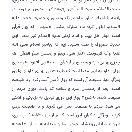
به گزارش مرکز خبر روابط عمومی مسجد مقدس جمکران،
حجت الاسلام نصرت الله آیتی، پژوهشگر و مدرس مهدویت در
رابطه با ارتباط میان ماه مبارک رمضان و حضرت حجت علیه
السلام، اظهار کرد: ماه مبارک رمضان همچنان که بهار قرآن
است، بهار اهل بیت و امام زمان علیه السلام نیز است. این
حدیث معروف را همه شنیده ایم که پیامبر اسلام صلی الله
علیه وآله فرمودند: «لِکُلِ شیءٍ رَبیعٌ وَ رَمضان رَبیعُ القرآن؛ هر
چیزی بهاری دارد و رمضان بهار قرآن است.» وی افزود: هر چیزی
بهاری دارد به این معنا است که طبیعت نیز بهاری دارد و اولین
ویژگی بهار طبیعت آن است که بهار، فصلِ آشتی کردن با طبیعت
است. بعد از زمستان سرد و سخت که باعث دوری مردم از
طبیعت شده، با شروع بهار این دوری تبدیل به نزدیکی و آشتی
می شود. مردم با طبیعت انس می گیرند و به طبیعت برمی
گردند. ویژگی دیگرآن این است که بهار نیز متقابلا ً سرسبزی،
طراوت، شادابی و نشاط خود را سخاوتمندانه به انسان ها هدیه