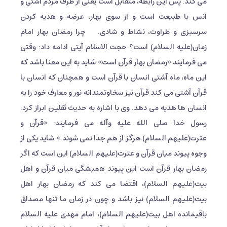
می کند. پس این رابطه، متقابل است یعنی از طرف مردم آشتی و
انس با طبیعت است و از سوی بهار، عرضه و هدیه کردن
سرسبزی و طراوت، نشاط و شادی. چرا رمضان بهار امام
زمان(علیه السلام) است؟ حجت الاسلام آیتی ادامه داد: وقتی
می فرمایند «رمضان بهار قرآن است» شاید به این معنا باشد که
این ماه، ماه آشتی انسان با قرآن است و همچنان که انسان با
قرآن آشتی می کند قرآن نیز سخاوتمندانه نور و معارف خود را به
انسان ها هدیه می دهد. وی با اشاره به حدیث ثقلین ابراز کرد:
رسول خدا صلی الله علیه وآله می فرمایند: «قرآن و
عترت(علیهم السلام) هرگز از هم جدا نمی شوند.» شاید یکی از
وجوه پیوند میان قرآن و عترت(علیهم السلام) این است که اگر
رمضان بهار قرآن است این پیوند همیشگی میان قرآن و اهل
بیت(علیهم السلام)، اقتضا می کند که رمضان بهار اهل
بیت(علیهم السلام) نیز باشد و چون در زمان ما تنها مصداق
باقیمانده اهل بیت(علیهم السلام)، امام مهدی علیه السلام