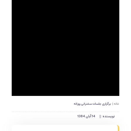
خانه |
برگزاری جلسات سخنرانی روزانه
نویسنده : |
14 آبان 1384