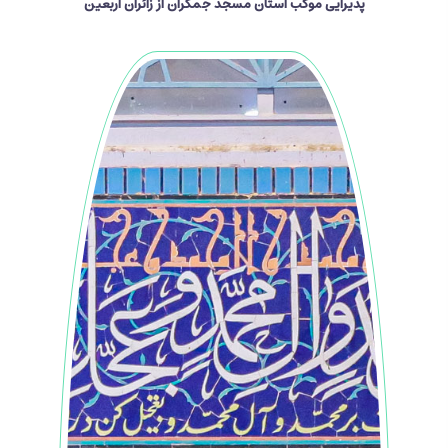
پذیرایی موکب آستان مسجد جمکران از زائران اربعین