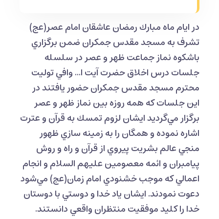
در ايام ماه مبارك رمضان عاشقان امام عصر(عج)
تشرف به مسجد مقدس جمكران ضمن برگزاري
باشكوه نماز جماعت ظهر و عصر در سلسله
جلسات درس اخلاق حضرت آيت ا... وافي توليت
محترم مسجد مقدس جمكران حضور يافتند در
اين جلسات كه همه روزه بين نماز ظهر و عصر
برگزار مي‌گرديد ایشان لزوم تمسك به قرآن و عترت
اشاره نموده و همگان را به زمينه سازي ظهور
منجي عالم بشريت پيروي از قرآن و راه و روش
پيامبران و ائمه معصومين عليهم السلام و انجام
اعمالي كه موجب خشنودي امام زمان(عج) مي‌شود
دعوت نمودند. ايشان ياد خدا و دوستي با دوستان
خدا را كليد موفقيت منتظران واقعي دانستند.