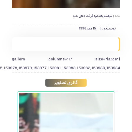
خانه |
مراسم باشکوه قرائت دعای ندبه
نویسنده : |
15 مهر 1396
[gallery columns="1" size="large"
5,153978,153979,153977,153981,153983,153982,153980,153984"]
گالری تصاویر