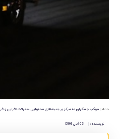
خانه |
موکب جمکران متمرکز بر جنبه‌های محتوایی، معرفت افزایی و ف
نویسنده : |
03 آبان 1396