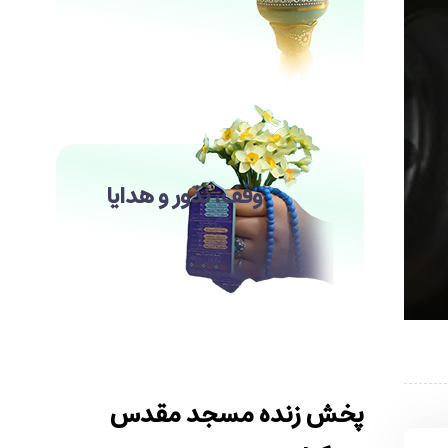
وقف، نذور و هدایا
پخش زنده مسجد مقدس