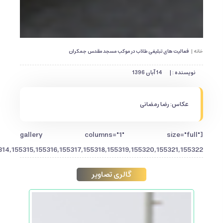
خانه |
فعالیت های تبلیغی طلاب در موکب مسجد مقدس جمکران
نویسنده : |
14 آبان 1396
عکاس: رضا رمضانی
[gallery columns="1" size="full"
,155315,155316,155317,155318,155319,155320,155321,155322"]
گالری تصاویر