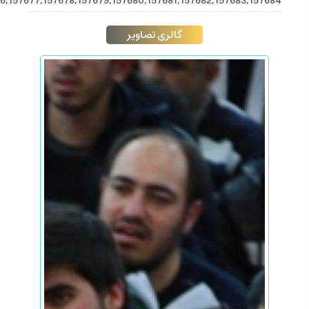
,157677,157678,157679,157680,157681,157682,157683,157684"]
گالری تصاویر