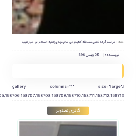
خانه |
مراسم قرعه کشی مسابقه کتابخوانی امام مهدی(علیه السلام) و اخبار غیب
نویسنده : |
25 بهمن 1396
[gallery columns="1" size="large"
,158706,158707,158708,158709,158710,158711,158712,158713"]
گالری تصاویر