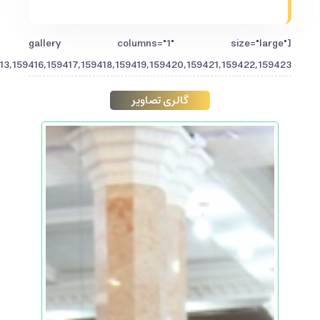
[gallery columns="1" size="large"
,159416,159417,159418,159419,159420,159421,159422,159423"]
گالری تصاویر