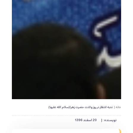
خانه |
ندبه انتظار در روز ولادت حضرت زهرا(سلام الله علیها)
نویسنده : |
20 اسفند 1396