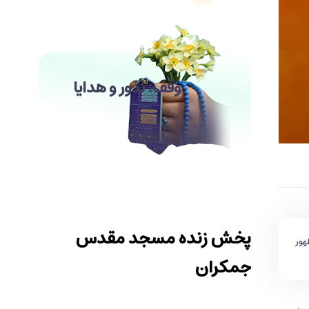
وقف، نذور و هدایا
پخش زنده مسجد مقدس
هور
جمکران