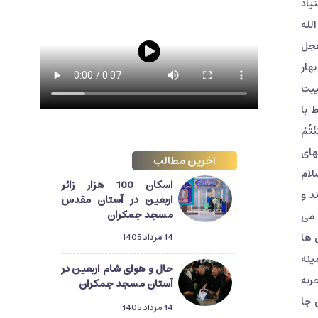
یاد
لله
عجل
هار
یبت
 با
کُنْتُمْ
لهای
آخرین مطالب
لام
اسکان 100 هزار زائر
د و
اربعین در آستان مقدس
مسجد جمکران
 می
 ها
14 مرداد 1405
ینه
حال و هوای شام اربعین در
ربه
آستان مسجد جمکران
 جا
14 مرداد 1405