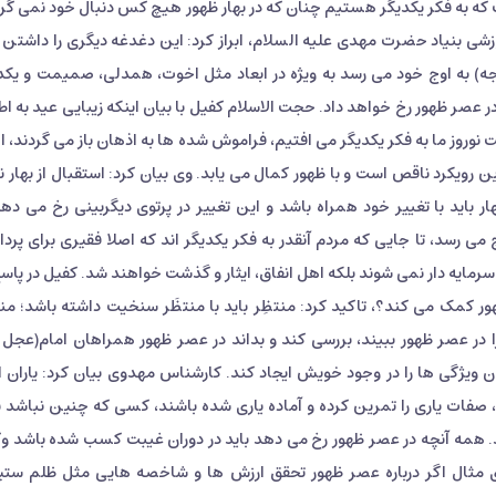
است که به فکر یکدیگر هستیم چنان که در بهار ظهور هیچ کس دنبال خود نمی گرد
ی بنیاد حضرت مهدی علیه السلام، ابراز کرد: این دغدغه دیگری را داشتن و
) به اوج خود می رسد به ویژه در ابعاد مثل اخوت، همدلی، صمیمت و یکد
ر عصر ظهور رخ خواهد داد. حجت الاسلام کفیل با بیان اینکه زیبایی عید به اط
 نوروز ما به فکر یکدیگر می افتیم، فراموش شده ها به اذهان باز می گردند، ال
این رویکرد ناقص است و با ظهور کمال می یابد. وی بیان کرد: استقبال از بهار ن
ر باید با تغییر خود همراه باشد و این تغییر در پرتوی دیگربینی رخ می دهد
ج می رسد، تا جایی که مردم آنقدر به فکر یکدیگر اند که اصلا فقیری برای پرد
مایه دار نمی شوند بلکه اهل انفاق، ایثار و گذشت خواهند شد. کفیل در پاسخ
ر کمک می کند؟، تاکید کرد: منتظِر باید با منتظَر سنخیت داشته باشد؛ من
ا در عصر ظهور ببیند، بررسی کند و بداند در عصر ظهور همراهان امام(عجل ا
 ویژگی ها را در وجود خویش ایجاد کند. کارشناس مهدوی بیان کرد: یاران ا
، صفات یاری را تمرین کرده و آماده یاری شده باشند، کسی که چنین نباشد 
ند. همه آنچه در عصر ظهور رخ می دهد باید در دوران غیبت کسب شده باشد وگ
برای مثال اگر درباره عصر ظهور تحقق ارزش ها و شاخصه هایی مثل ظلم ستی