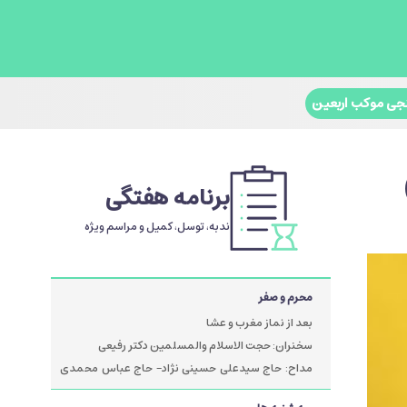
جی موکب اربعین
برنامه هفتگی
ندبه، توسل، کمیل و مراسم ویژه
محرم و صفر
بعد از نماز مغرب و عشا
سخنران: حجت الاسلام والمسلمین دکتر رفیعی
مداح: حاج سیدعلی حسینی نژاد- حاج عباس محمدی
پور