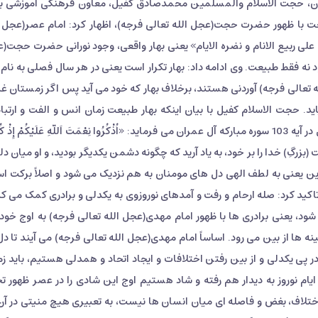
، حجت الاسلام والمسلمین محمدصادق کفیل، معاون فرهنگی آموزشی بن
 با ظهور حضرت حجت(عجل الله تعالی فرجه)، اظهار کرد: امام عصر(عجل ا
 علی ربیع الانام و نضره الایام» یعنی بهار واقعی، وجود نورانی حضرت حجت(
 نه فقط طبیعت. وی ادامه داد: بهار تکرار است یعنی در هر سال فصلی به نام ب
ه تعالی فرجه) آوردنی هستند، برخلاف بهار که خود می آید پس اگر زمستان غ
د. حجت الاسلام کفیل با بیان اینکه بهار طبیعت زمان انس و الفت و ارتباط
یکدیگر و موسم صله رحم است، تصریح کرد: خدای متعال در آیه 103 سوره مبارکه آل عمران می فرماید: «اُذْکُرُوا نِعْمَتَ اَللّهِ عَلَیْکُمْ إِذْ 
خْواناً؛ «و نعمت (بزرگِ) خدا را بر خود، به یاد آرید که چگونه دشمن یکدیگر بودید، و او میان د
» این یعنی به لطف الهی دل های مومنان به هم نزدیک می شود و اصلاً برکت اس
ید کرد: صله ارحام و رفت و آمدهای نوروزوی به یکدلی و برادری کمک می کن
ود، یعنی برادری ها با ظهور امام مهدی(عجل الله تعالی فرجه) به اوج خود
نه ها از بین می رود. اساساً امام مهدی(عجل الله تعالی فرجه) می آیند تا دل
 در پی یکدلی و از بین رفتن اختلافات و ایجاد اتحاد و همدلی هستیم، باید زم
 ایام نوروز به دیدار هم رفته و شاد هستیم اوج این شادی را در عصر ظهور تج
اختلاف، بغض و فاصله ای میان انسان ها نیست، به تعبیری هیچ منیتی در آن