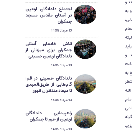
د و
اجتماع دلدادگان اربعین
 به
در آستان مقدس مسجد
لی،
جمکران
عام
13 مرداد 1405
بته
تلاش خادمان آستان
باید
جمکران برای میزبانی از
، و
دلدادگان اربعین حسینی
اخت
13 مرداد 1405
 به
دلدادگان حسینی در قم؛
تظر
گام‌هایی از طریق‌المهدی
لله
تا میعاد منتظران ظهور
مام
13 مرداد 1405
نمی
راهپیمایی دلدادگان
رنه
اربعین از حرم تا جمکران
زی،
13 مرداد 1405