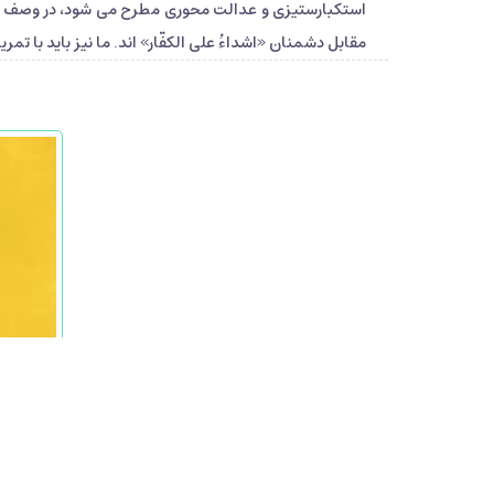
استکبارستیزی و عدالت محوری مطرح می شود، در وصف یارا
مقابل دشمنان «اشداءُ علی الکفّار» اند. ما نیز باید با ت