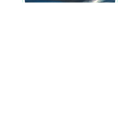
از ۵۰ هزار پرس غذای روزانه تا هزاران لیوان شربت؛ کارنامه
پذیرایی موکب آستان مسجد جمکران از زائران اربعین