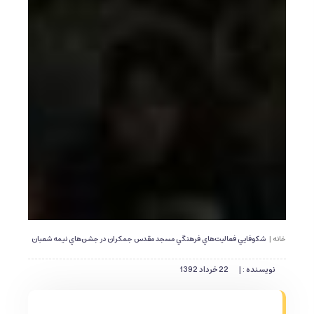
خانه |
شكوفايي فعاليت‌هاي فرهنگي مسجد مقدس جمكران در جشن‌هاي نيمه شعبان
نویسنده : |
22 خرداد 1392