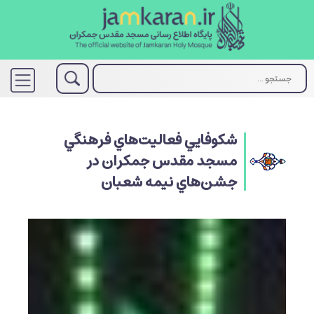
شكوفايي فعاليت‌هاي فرهنگي
مسجد مقدس جمكران در
جشن‌هاي نيمه شعبان