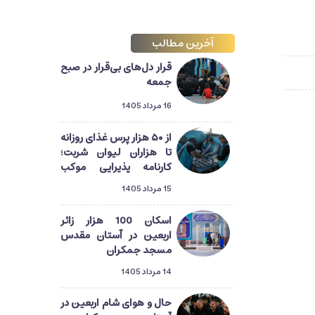
آخرین مطالب
قرار دل‌های بی‌قرار در صبح
جمعه
16 مرداد 1405
از ۵۰ هزار پرس غذای روزانه
تا هزاران لیوان شربت؛
کارنامه پذیرایی موکب
آستان مسجد جمکران از
15 مرداد 1405
زائران اربعین
اسکان 100 هزار زائر
اربعین در آستان مقدس
مسجد جمکران
14 مرداد 1405
حال و هوای شام اربعین در