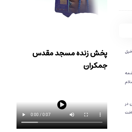
پخش زنده مسجد مقدس
خیل
جمکران
شمه
لام
 در
اخت