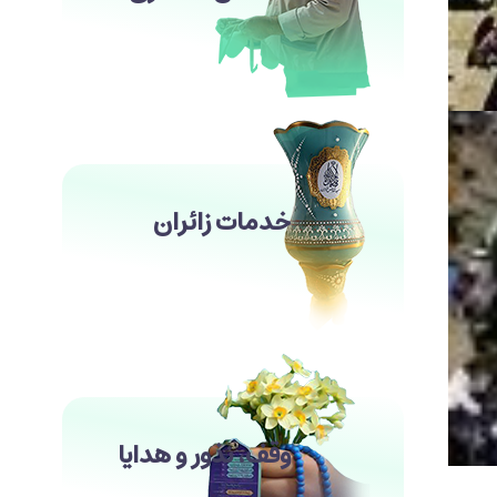
خدمات زائران
وقف، نذور و هدایا