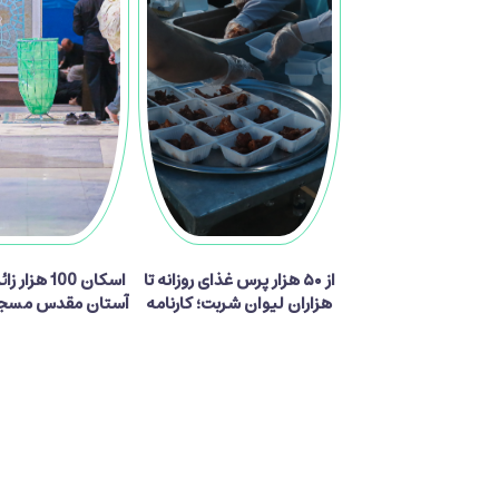
از ۵۰ هزار پرس غذای روزانه تا
اسکان 100 هزا
هزاران لیوان شربت؛ کارنامه
آستان مقدس مسجد
پذیرایی موکب آستان مسجد
جمکران از زائران اربعین
دیدگاه ها