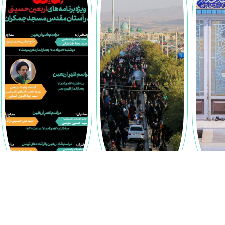
ر زائر اربعین در
دلدادگان حسینی در قم؛
ویژه‌برنامه‌های اربعین حسینی
 جمکران
گام‌هایی از طریق‌المهدی تا
در آستان مقدس مسجد
میعاد منتظران ظهور
جمکران