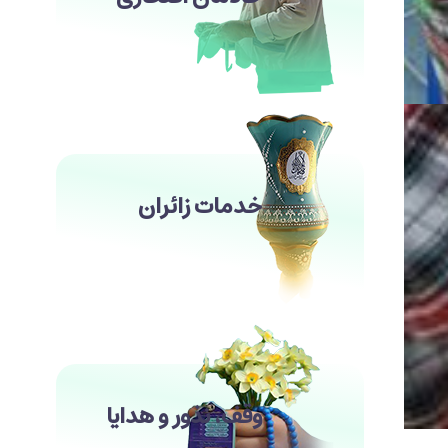
خدمات زائران
وقف، نذور و هدایا