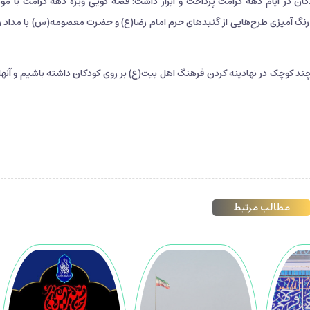
ودکان در ایام دهه کرامت پرداخت و ابراز داشت: قصه گویی ویژه دهه کرامت با مو
رنگ آمیزی طرح‌هایی از گنبدهای حرم امام رضا(ع) و حضرت معصومه(س) با مداد ر
 چند کوچک در نهادینه کردن فرهنگ اهل بیت(ع) بر روی کودکان داشته باشیم و آنها ر
مطالب مرتبط