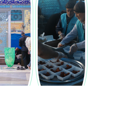
از ۵۰ هزار پرس غذای روزانه تا
اسکان 100 هزا
هزاران لیوان شربت؛ کارنامه
آستان مقدس مسجد
پذیرایی موکب آستان مسجد
جمکران از زائران اربعین