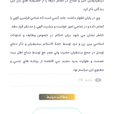
درنظرگرفتن خير و صلاح در انجام كارها را از خصيصه هاي
بارز اين
بندگان ذكر كرد.
وي در پايان اظهار داشت: عابد كسي است كه تمامي فرامين الهي را
انجام داده و در تمامي امور خواست و مشيت الهي را مدنظر قرار دهد.
خاطر نشان مي شود بيان احكام در خصوص وظايف و شئونات
اسلامي بين زن و مرد توسط حجة الاسلام سميعيان و ذكر دعاي
توسل در جمع منتظران حضرت ولي عصر عج توسط مداح اهل بيت
عصمت و طهارت سيد مجيد بني فاطمه از برنامه هاي جنبي و
معنوي اين مراسم بود.
بازدید: 218
مطالب مرتبط