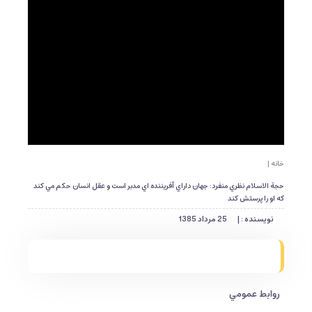
خانه |
حجة الاسلام نظري منفرد: جهان داراي آفريننده اي مدبر است و عقل انسان حكم مي كند
كه او را پرستش كند
نویسنده : |
25 مرداد 1385
روابط عمومي