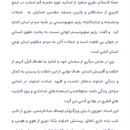
حجة الاسلام نظري منفرد از اساتيد حوزه علميه قم امشب در جمع
كثيري از مشتاقان و زائرين مسجد مقدس جمكران به
حملات
وحشيانه و جنايتكارانه رژيم صهيونيستي بر عليه مردم لبنان اشاره
كرد
و گفت: رژيم صهيونيسم جهاني نسبت به رعايت حقوق انساني
در جهان بي تفاوت است و حملات آنان به مردم مظلوم لبنان نوعي
انسان كشي است.
وي در بخش ديگري از سخنان خود با اشاره به اهداف قرآن كريم، از
خلقت و آفرينش انسان، هدف نهايي از اين خلقت را رسيدن به كمال
و بندگي خداوند متعال دانست و افزود: عبادت خداوند در تمامي
مراحل زندگي باعث شكوفاشدن استعدادهاي خدادادي و بروز قابليت
هاي فطري در نهادي آدمي مي گردد.
اين استاد حوزوي با بيان ويژگيها و اوصاف عبادالرحمن، دوري از تكبر،
شب زنده داري، انفاق، پرستش خداوند يكتا، دوري از هوي و هوس، و