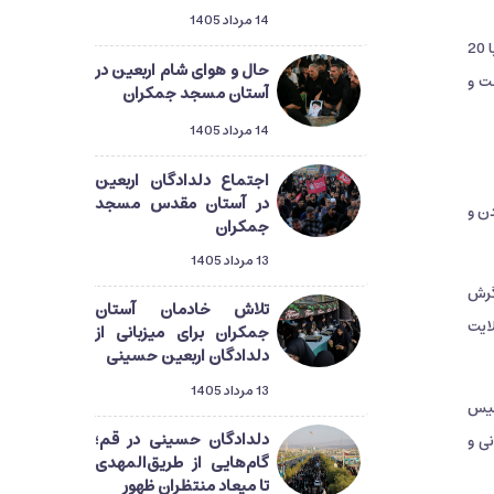
14 مرداد 1405
این کانون چند بخش دارد؛ دفتر مفاد مربوط به امور اردوها، دفتر تبلیغ که اداره ساماندهی تبلیغ چهره به چهره را بر عهده دارد، سالن مفتاح که با 20
حال و هوای شام اربعین در
ست و
آستان مسجد جمکران
14 مرداد 1405
اجتماع دلدادگان اربعین
در آستان مقدس مسجد
ن و
جمکران
13 مرداد 1405
گرش
تلاش خادمان آستان
ایت
جمکران برای میزبانی از
دلدادگان اربعین حسینی
13 مرداد 1405
فاد تاسیس
دلدادگان حسینی در قم؛
ی و
گام‌هایی از طریق‌المهدی
تا میعاد منتظران ظهور