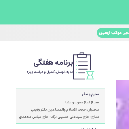
جی موکب اربعین
برنامه هفتگی
ندبه، توسل، کمیل و مراسم ویژه
محرم و صفر
بعد از نماز مغرب و عشا
سخنران: حجت الاسلام والمسلمین دکتر رفیعی
مداح: حاج سیدعلی حسینی نژاد- حاج عباس محمدی
پور