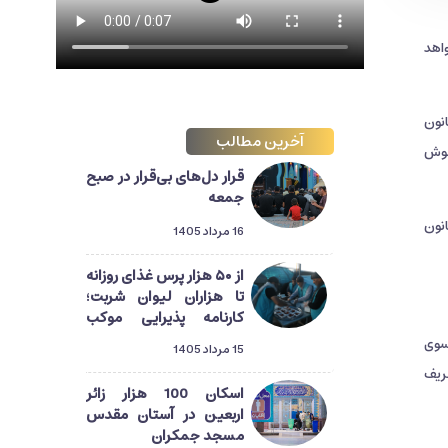
اهد
نون
آخرین مطالب
خوش
قرار دل‌های بی‌قرار در صبح
جمعه
نون
16 مرداد 1405
از ۵۰ هزار پرس غذای روزانه
تا هزاران لیوان شربت؛
کارنامه پذیرایی موکب
آستان مسجد جمکران از
سوی
15 مرداد 1405
زائران اربعین
عریف
اسکان 100 هزار زائر
اربعین در آستان مقدس
مسجد جمکران