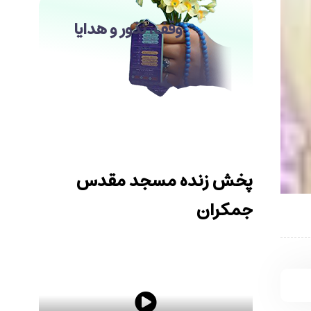
وقف، نذور و هدایا
پخش زنده مسجد مقدس
جمکران