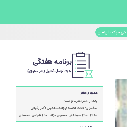
جی موکب اربعین
برنامه هفتگی
ندبه، توسل، کمیل و مراسم ویژه
محرم و صفر
بعد از نماز مغرب و عشا
سخنران: حجت الاسلام والمسلمین دکتر رفیعی
مداح: حاج سیدعلی حسینی نژاد- حاج عباس محمدی
پور