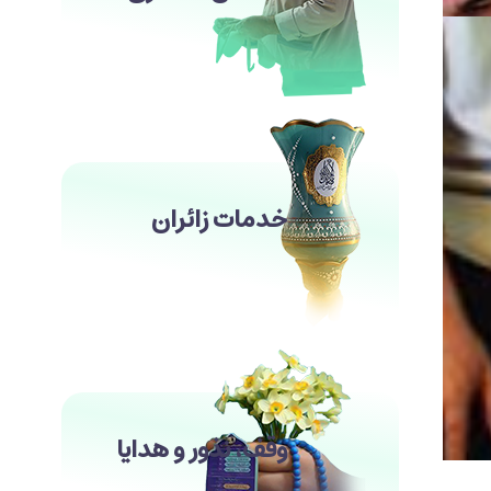
خدمات زائران
وقف، نذور و هدایا