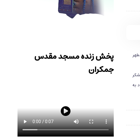
پخش زنده مسجد مقدس
 مطهر
جمکران
لشكر
 ورود به