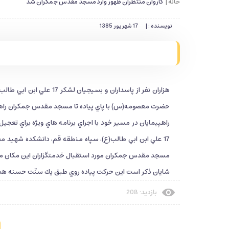
خانه |
كاروان منتظران ظهور وارد مسجد مقدس جمكران شد
نویسنده : |
17 شهریور 1385
هزاران نفر از پاسداران و
حضرت معصومه(س) با پاي پياده تا مسجد مقدس جمكران راهپ
راهپيمايان در مسير خود با اجراي برنامه هاي ويژه براي تعجي
مسجد مقدس جمكران مورد استقبال خدمتگزاران اين مكان م
شايان ذكر است اين حركت پياده روي طبق يك سنّت حسنه همه 
بازدید: 208