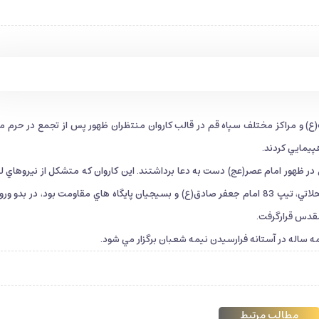
 بسيجيان لشكر 17 علي ابن ابي طالب(ع) و مراكز مختلف سپاه قم در قالب كاروان منتظران ظهور پس از تجمع در حرم
يمايي كردند.
ل در ظهور امام عصر(عج) دست به دعا برداشتند. اين كاروان كه متشكل از نيروهاي 
17 علي ابن ابي طالب(ع)، سپاه منطقه قم، دانشكده شهيد محلاتي، تيپ 83 امام جعفر صادق(ع) و بسيجيان پايگاه هاي مقاومت بود، در بدو
قدس قرارگرفت.
ساله در آستانه فرارسيدن نيمه شعبان برگزار مي شود.
مطالب مرتبط