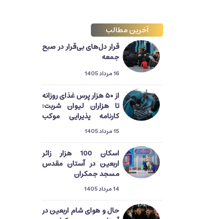
آخرین مطالب
قرار دل‌های بی‌قرار در صبح
جمعه
16 مرداد 1405
از ۵۰ هزار پرس غذای روزانه
تا هزاران لیوان شربت؛
کارنامه پذیرایی موکب
آستان مسجد جمکران از
15 مرداد 1405
زائران اربعین
اسکان 100 هزار زائر
اربعین در آستان مقدس
مسجد جمکران
14 مرداد 1405
حال و هوای شام اربعین در