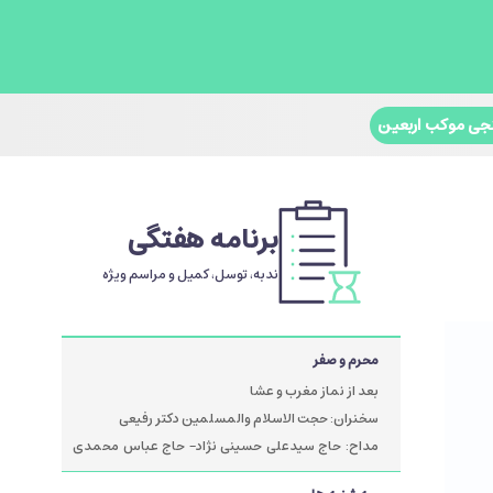
جی موکب اربعین
برنامه هفتگی
ندبه، توسل، کمیل و مراسم ویژه
محرم و صفر
بعد از نماز مغرب و عشا
سخنران: حجت الاسلام والمسلمین دکتر رفیعی
مداح: حاج سیدعلی حسینی نژاد- حاج عباس محمدی
پور