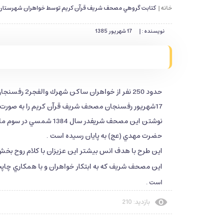
خانه |
كتابت گروهي مصحف شريف قرآن كريم توسط خواهران شهرستان
نویسنده : |
17 شهریور 1385
حدود 250 نفر 
17شهريور رفسنجان مصحف شريف قرآن كريم را به صورت گروهي نوشتند.
حضرت مهدي (عج) به پايان رسيده است .
اين طرح با هدف انس بيشتر اين عزيزان با كلام روح بخ
اين مصحف شريف كه به ابتكار خواهران و با همكاري چاپ
است .
بازدید: 210