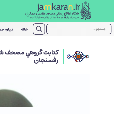
خانه
درباره ج
كتابت گروهي مصحف شر
رفسنجان