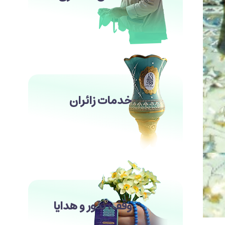
خدمات زائران
وقف، نذور و هدایا