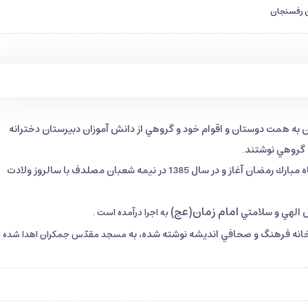
 رفسنجان
از خواهران ساكن شهرك والفجر2 رفسنجان به همت دوستان و اقوام خود و گروهي از دانش آموزان دبيرستان دخترانه
نوشتن اين مصحف شريفدر سال 1384 شمسي در سوم ماه مبارك رمضان آغاز و در سال 1385 در نيمه شعبان مصلدف با سالروز ولادت
امام زمان(عج)
ش الهي و سلامتي
به اجرا درآمده است .
خانه فرهنگ و صحافي انديشه نوشته شده، به
مسجد مقدّس جمكران
اهدا شده