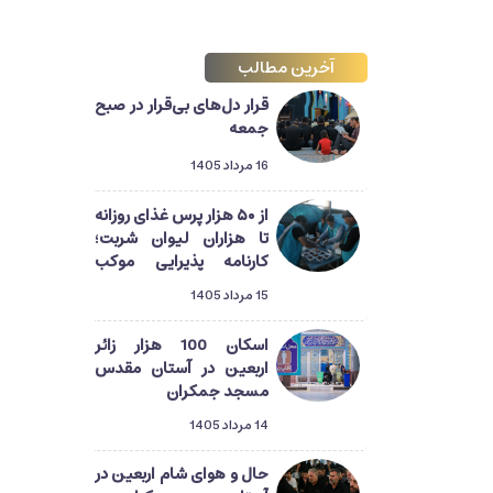
آخرین مطالب
قرار دل‌های بی‌قرار در صبح
جمعه
16 مرداد 1405
از ۵۰ هزار پرس غذای روزانه
تا هزاران لیوان شربت؛
کارنامه پذیرایی موکب
آستان مسجد جمکران از
15 مرداد 1405
زائران اربعین
اسکان 100 هزار زائر
اربعین در آستان مقدس
مسجد جمکران
14 مرداد 1405
حال و هوای شام اربعین در