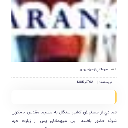
خانه |
ميهماناني از سرزمين دور
نویسنده : |
02 آذر 1385
تعدادي از مسئولان كشور سنگال به مسجد مقدس جمكران
شرف حضور يافتند. اين ميهمانان پس از زيارت حرم