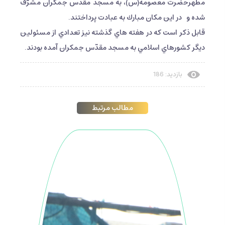
مطهرحضرت معصومه(س)، به مسجد مقدّس جمكران مشرّف
شده و در اين مكان مبارك به عبادت پرداختند.
قابل ذكر است كه در هفته هاي گذشته نيز تعدادي از مسئولين
ديگر كشورهاي اسلامي به مسجد مقدّس جمكران آمده بودند.
بازدید: 186
مطالب مرتبط