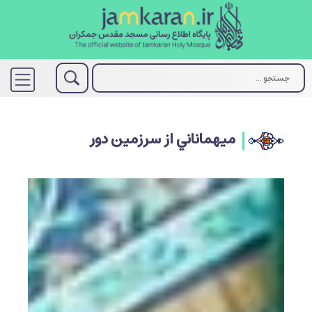
ميهماناني از سرزمين دور