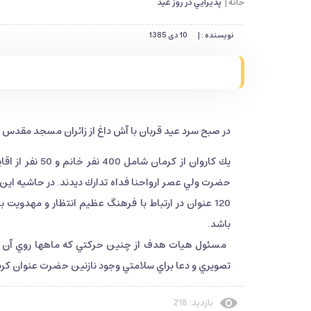
خانه |
پذيرايي در روز عيد
نویسنده : |
10 دی 1385
در صبح سرد عيد قربان با آش داغ از زائران مسجد مقدس 
يك كاروان از 
حضرت ولي عصر ارواحنا فداه تدارك ديدند. در حاشيه اين 
120 عنوان در ارتباط با فرهنگ عظيم انتظار و مهدوي
باشد.
مسئول هيات هدف از چنين حركتي كه ماهها روي آن برنام
تصويري و دعا براي سلامتي وجود نازنين حضرت عنوان كرد
بازدید: 218