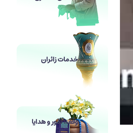
خدمات زائران
وقف، نذور و هدایا