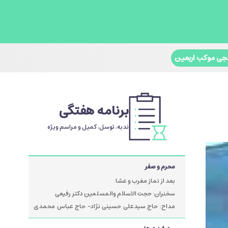
جی موکب اربعین
برنامه هفتگی
ندبه، توسل، کمیل و مراسم ویژه
محرم و صفر
بعد از نماز مغرب و عشا
سخنران: حجت الاسلام والمسلمین دکتر رفیعی
مداح: حاج سیدعلی حسینی نژاد- حاج عباس محمدی
پور