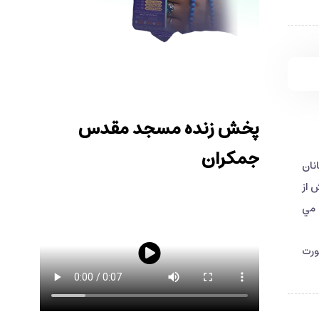
پخش زنده مسجد مقدس
جمکران
مانان
 از
 مي
ورت