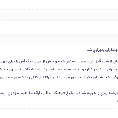
جمكران پذيرايي شد .
كرمان شامل 400 نفر خانم و 50 نفر از اقايان از شب قبل در مسجد مستقر شده و بيش از چهل ديگ آش را براي مه
پذيرايي - كه در كنار درب يك مسجد ، مستقر بود- نمايشگاهي تصويري با بيش
ت برگزار شد. شايان ذكر است اين مجموعه بر گرفته از كتابي با همين مضمون
ه ريزي و هزينه شده را تبليغ فرهنگ انتظار ، ارائه مفاهيم مهدوي ، بص
.