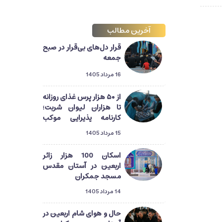
آخرین مطالب
قرار دل‌های بی‌قرار در صبح
جمعه
16 مرداد 1405
از ۵۰ هزار پرس غذای روزانه
تا هزاران لیوان شربت؛
کارنامه پذیرایی موکب
آستان مسجد جمکران از
15 مرداد 1405
زائران اربعین
اسکان 100 هزار زائر
اربعین در آستان مقدس
مسجد جمکران
14 مرداد 1405
حال و هوای شام اربعین در