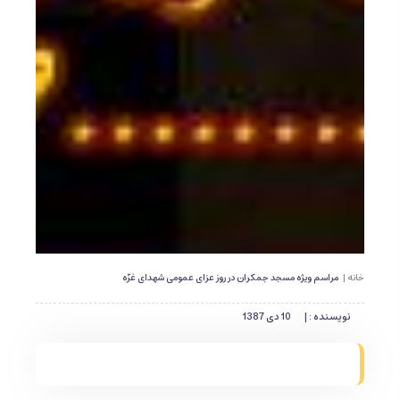
خانه |
مراسم ویژه مسجد جمکران در روز عزای عمومی شهدای غزّه
نویسنده : |
10 دی 1387