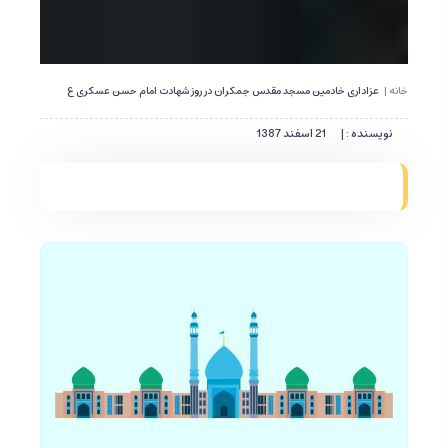
خانه |
عزاداری خادمین مسجد مقدس جمکران در روز شهادت امام حسن عسکری ع
نویسنده : |
21 اسفند 1387