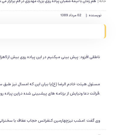
خانه |
هم زمان با نیمه شعبان پیاده روی بزرگ مهدوی در قم برگزار می 
نویسنده : |
02 مرداد 1389
ناطقی افزود: پیش بینی میکنیم در این پیاده روی بیش از5هزار نفر حضور داشته باشند.
مسئول هیئت خادم الرضا (ع)یا بیان این که امسال نیز طبق 
،قرائت دعا ونیایش از بزنامه های پیشبینی شده دراین پیاده ر
وی گفت :امشب نیزچهارمین کنفرانس حجاب عفاف با سخنرانی ش