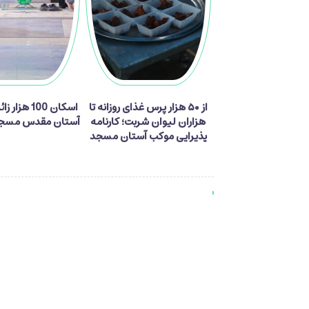
از ۵۰ هزار پرس غذای روزانه تا
اسکان 100 هزا
هزاران لیوان شربت؛ کارنامه
آستان مقدس مسجد
پذیرایی موکب آستان مسجد
جمکران از زائران اربعین
دیدگاه ها