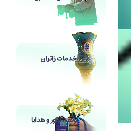
خدمات زائران
وقف، نذور و هدایا