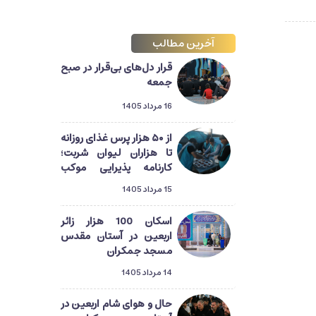
آخرین مطالب
قرار دل‌های بی‌قرار در صبح
جمعه
16 مرداد 1405
از ۵۰ هزار پرس غذای روزانه
تا هزاران لیوان شربت؛
کارنامه پذیرایی موکب
آستان مسجد جمکران از
15 مرداد 1405
زائران اربعین
اسکان 100 هزار زائر
اربعین در آستان مقدس
مسجد جمکران
14 مرداد 1405
حال و هوای شام اربعین در