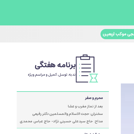
جی موکب اربعین
برنامه هفتگی
ندبه، توسل، کمیل و مراسم ویژه
محرم و صفر
بعد از نماز مغرب و عشا
سخنران: حجت الاسلام والمسلمین دکتر رفیعی
مداح: حاج سیدعلی حسینی نژاد- حاج عباس محمدی
پور