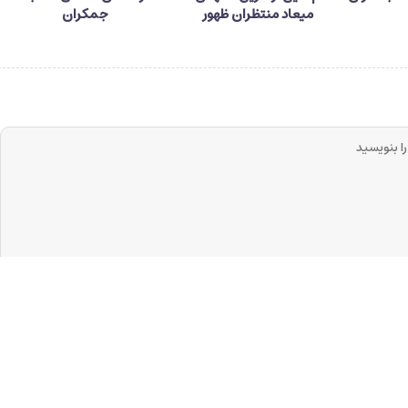
میعاد منتظران ظهور
جمکران