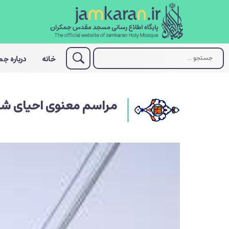
خانه
درباره ج
مراسم معنوی احیای شب 19 رمضان در مسجد مقدس ج