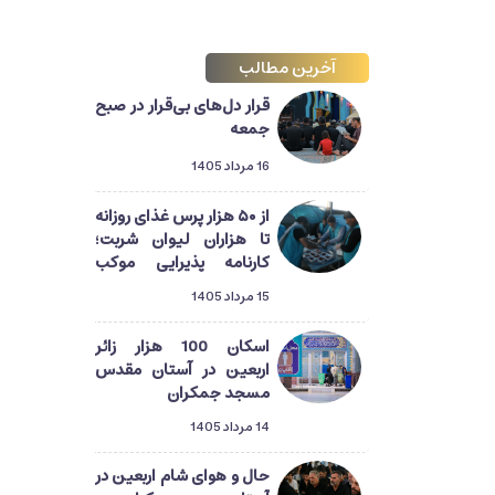
آخرین مطالب
قرار دل‌های بی‌قرار در صبح
جمعه
16 مرداد 1405
از ۵۰ هزار پرس غذای روزانه
تا هزاران لیوان شربت؛
کارنامه پذیرایی موکب
آستان مسجد جمکران از
15 مرداد 1405
زائران اربعین
اسکان 100 هزار زائر
اربعین در آستان مقدس
مسجد جمکران
14 مرداد 1405
حال و هوای شام اربعین در