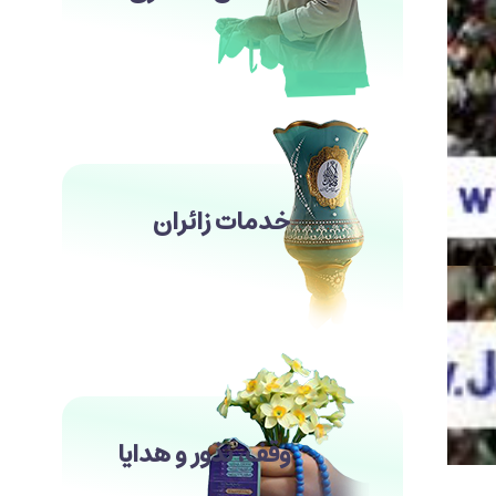
خدمات زائران
وقف، نذور و هدایا