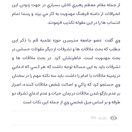
از جمله مقام معظم رهبري تلاش بسياري در جهت زدودن اين
انحرافات از دامنه فرهنگ مهدويت به كار مي برند و رسما تمام
انتساب ها را در اين مقوله تكذيب فرمودند.
وي گفت: عضو جامعه مدرسين حوزه علميه قم با ذكر اين
مطلب كه بحث ملاقات ها و تشرفات از ديگر مقولات حساس در
بحث مهدويت است، خاطرنشان كرد: در بحث ملاقات ها و
تشرفات بايد به اين مساله توجه داشت كه هر كسي كه ادعايي
در زمينه ملاقات با امام را داشت، بايد سه نكته مهم را در سخنان
وي جستجو كرد كه پاكي و اصالت شخص ملاقات كننده، اصرار
بر عدم بازگو شدن ملاقات در زمان حيات و عدم ادعاي تشرف دو
طرفه و بر اساس ميل شخصي وي از جمله اين نكات است.
بازدید: 159