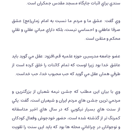
سندي براي اثبات جايگاه مسجد مقدس جمكران است.
وي گفت: عشق ما و مردم ما نسبت به امام زمان(عج) عشق
صرفا عاطفي و احساسي نيست، بلكه داراي مباني عقلي و نقلي
محكم و متقن است.
عضو جامعه مدرسين حوزه علميه قم،افزود: عقل مي گويد بايد
عاشق خدا بود زيرا اوست كه تمام كائنات را خلق كرده است از
طرفي همان عقل مي گويد كه حب محبوب خدا، حب خداست.
وي با بيان اين مطلب كه جشن نيمه شعبان از بزرگترين و
مردمي ترين جشن هاي مردم ايران و شيعيان است، گفت: يكي
از سنت هاي بسيار نيكويي كه در سال هاي اخير متاسفانه
كمرنگ تر از گذشته شده است، حضور خودجوش وفعال كودكان
و نوجوانان در چراغاني محله ها بود كه بايد اين سنت را تقويت