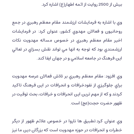
بيش از 2500 روايت از ائمه اطهار(ع) اشاره كرد.
وي با اشاره به فرمايشات ارزشمند مقام معظم رهبري در جمع
روحانيون و فعالان مهدوي كشور، عنوان كرد: در فرمايشات
اخير مقام معظم رهبري در خصوص مساله مهدويت نكات
ارزشمندي بود كه توجه به انها مي تواند نقش بسزاي در تعالي
اين فرهنگ در جامعه اسلامي و در جهان ايفا كند.
وي افزود: مقام معظم رهبري بر تلاش فعالان عرصه مهدويت
براي جلوگيزي از نفودخرافات و انحرافات در اين فرهنگ تاكيد
كردند و كه از مهم ترين اين انحرافات و خرافات، بحث توقيت در
ظهور حضرت حجت(عج) است.
وي عنوان كرد:تطبيق ها ناروا در خصوص علائم ظهور از ديگر
خطرات و انحرافات در حوزه مهدويت است كه بزرگان دين ما نيز