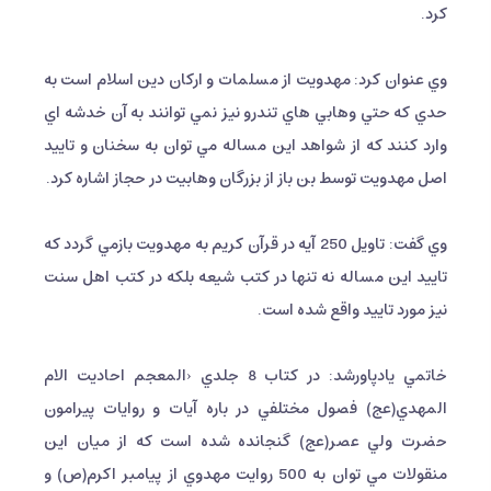
كرد.
وي عنوان كرد: مهدويت از مسلمات و اركان دين اسلام است به
حدي كه حتي وهابي هاي تندرو نيز نمي توانند به آن خدشه اي
وارد كنند كه از شواهد اين مساله مي توان به سخنان و تاييد
اصل مهدويت توسط بن باز از بزرگان وهابيت در حجاز اشاره كرد.
وي گفت: تاويل 250 آيه در قرآن كريم به مهدويت بازمي گردد كه
تاييد اين مساله نه تنها در كتب شيعه بلكه در كتب اهل سنت
نيز مورد تاييد واقع شده است.
خاتمي يادپاورشد: در كتاب 8 جلدي ‹المعجم احاديت الام
المهدي(عج) فصول مختلفي در باره آيات و روايات پيرامون
حضرت ولي عصر(عج) گنجانده شده است كه از ميان اين
منقولات مي توان به 500 روايت مهدوي از پيامبر اكرم(ص) و