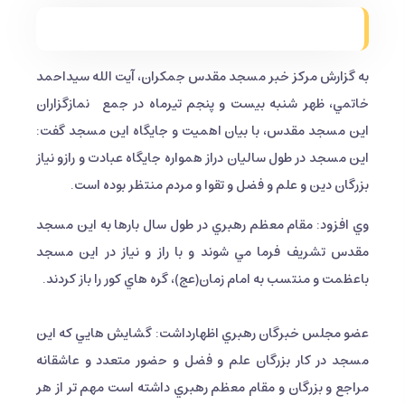
به گزارش مركز خبر مسجد مقدس جمكران، آيت الله سيداحمد
خاتمي، ظهر شنبه بيست و پنجم تيرماه در جمع نمازگزاران
این مسجد مقدس، با بيان اهميت و جايگاه اين مسجد گفت:
اين مسجد در طول ساليان دراز همواره جايگاه عبادت و رازو نياز
بزرگان دين و علم و فضل و تقوا و مردم منتظر بوده است.
وي افزود: مقام معظم رهبري در طول سال بارها به اين مسجد
مقدس تشريف فرما مي شوند و با راز و نياز در اين مسجد
باعظمت و منتسب به امام زمان(عج)، گره هاي كور را باز كردند.
عضو مجلس خبرگان رهبري اظهارداشت: گشايش هايي كه اين
مسجد در كار بزرگان علم و فضل و حضور متعدد و عاشقانه
مراجع و بزرگان و مقام معظم رهبري داشته است مهم تر از هر