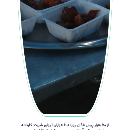
از ۵۰ هزار پرس غذای روزانه تا هزاران لیوان شربت؛ کارنامه