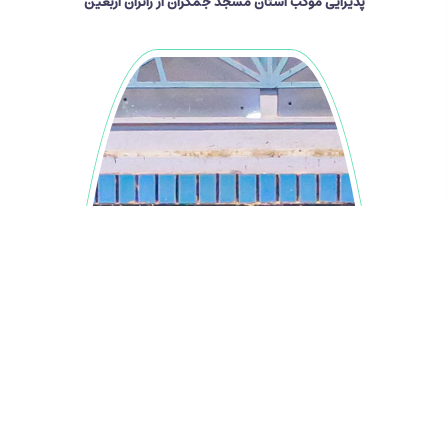
پذیرایی موکب آستان مسجد جمکران از زائران اربعین