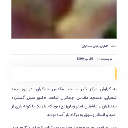
خانه |
گلباران زائران جمکران
نویسنده : |
26 تیر 1390
به گزارش مرکز خبر مسجد مقدس جمکران، در روز نیمه
شعبان، مسجد مقدس جمکران شاهد حضور سیل گسترده
منتظران و عاشقان امام زمان(عج) بود که هر یک با کوله باری از
امید و انتظار وشوق به درگاه یار آمده بودند.
مراسم امروز صبح مسجد مقدس جمکران از ساعت 11 صبح با