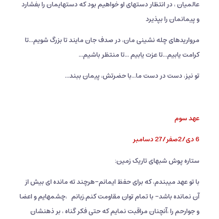
عالمیان ، در انتظار دستهای او خواهیم بود که دستهایمان را بفشارد
و پیمانمان را بپذیرد
مرواریدهای چله نشینی مان، در صدف جان مایند تا بزرگ شویم...تا
کرامت یابیم...تا عزت یابیم ...تا منتظر باشیم...
تو نیز، دست در دست ما...با حضرتش، پیمان ببند...
عهد سوم
6 دی/2صفر/27 دسامبر
ستاره پوش شبهای تاریک زمین:
با تو عهد میبندم، که برای حفظ ایمانم-هرچند ته مانده ای بیش از
آن نمانده باشد- با تمام توان مقاومت کنم.زبانم
،چشمهایم و اعضا
و جوارحم را ،آنچنان مراقبت نمایم که حتی فکر گناه ، بر ذهنشان