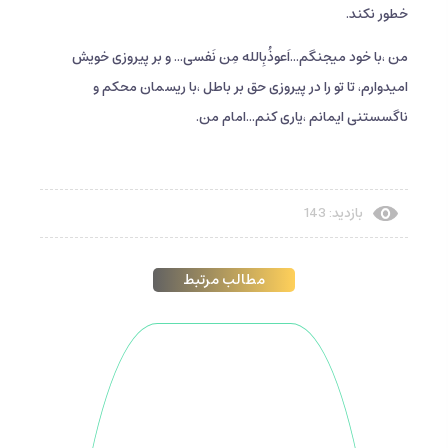
خطور نکند.
من ،با خود میجنگم...اَعوذُبِالله مِن نَفسی... و بر پیروزی خویش
امیدوارم، تا تو را در پیروزی حق بر باطل ،با ریسمان محکم و
ناگسستنی ایمانم ،یاری کنم...امام من.
بازدید: 143
مطالب مرتبط