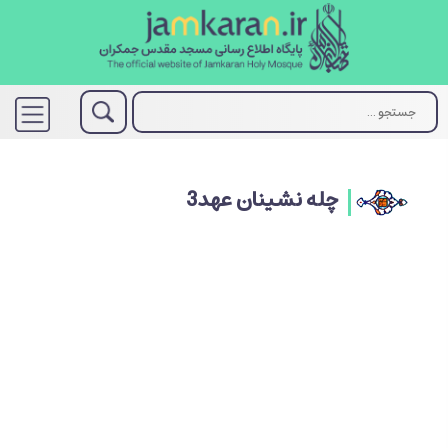
چله نشینان عهد3