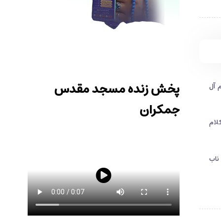
پخش زنده مسجد مقدس
 آل
جمکران
لام
ناب