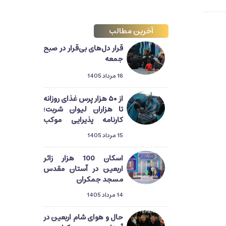
آخرین مطالب
قرار دل‌های بی‌قرار در صبح
جمعه
16 مرداد 1405
از ۵۰ هزار پرس غذای روزانه
تا هزاران لیوان شربت؛
کارنامه پذیرایی موکب
آستان مسجد جمکران از
15 مرداد 1405
زائران اربعین
اسکان 100 هزار زائر
اربعین در آستان مقدس
مسجد جمکران
14 مرداد 1405
حال و هوای شام اربعین در