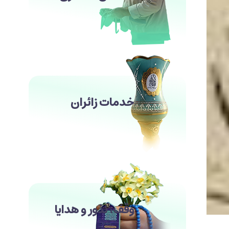
خدمات زائران
وقف، نذور و هدایا