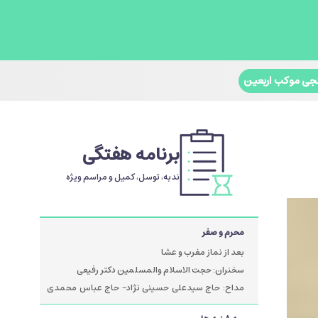
جی موکب اربعین
برنامه هفتگی
ندبه، توسل، کمیل و مراسم ویژه
محرم و صفر
بعد از نماز مغرب و عشا
سخنران: حجت الاسلام والمسلمین دکتر رفیعی
مداح: حاج سیدعلی حسینی نژاد- حاج عباس محمدی
پور